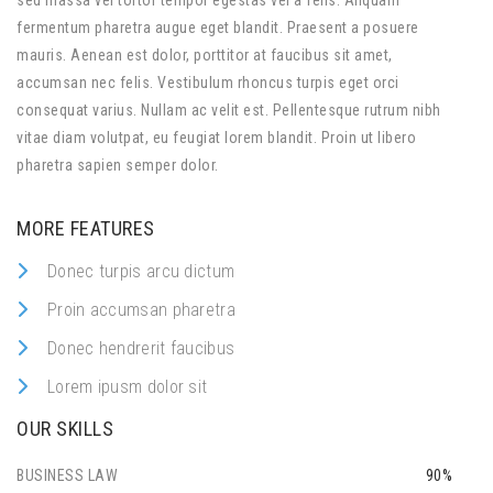
sed massa vel tortor tempor egestas vel a felis. Aliquam
fermentum pharetra augue eget blandit. Praesent a posuere
mauris. Aenean est dolor, porttitor at faucibus sit amet,
accumsan nec felis. Vestibulum rhoncus turpis eget orci
consequat varius. Nullam ac velit est. Pellentesque rutrum nibh
vitae diam volutpat, eu feugiat lorem blandit. Proin ut libero
pharetra sapien semper dolor.
MORE FEATURES
Donec turpis arcu dictum
Proin accumsan pharetra
Donec hendrerit faucibus
Lorem ipusm dolor sit
OUR SKILLS
BUSINESS LAW
90%