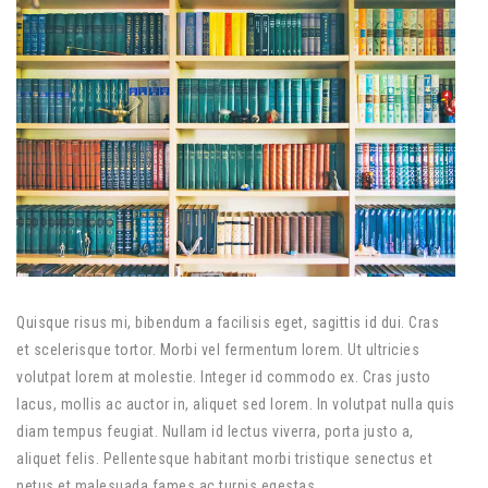
Quisque risus mi, bibendum a facilisis eget, sagittis id dui. Cras
et scelerisque tortor. Morbi vel fermentum lorem. Ut ultricies
volutpat lorem at molestie. Integer id commodo ex. Cras justo
lacus, mollis ac auctor in, aliquet sed lorem. In volutpat nulla quis
diam tempus feugiat. Nullam id lectus viverra, porta justo a,
aliquet felis. Pellentesque habitant morbi tristique senectus et
netus et malesuada fames ac turpis egestas.